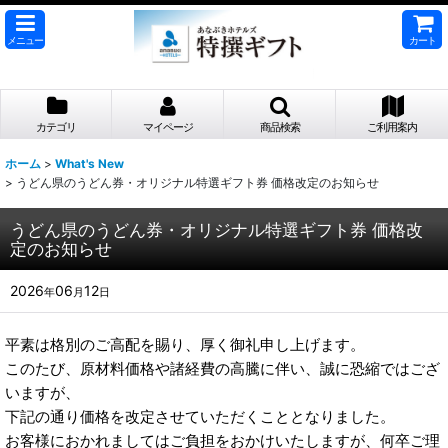
メニュー
カート
カテゴリ
マイページ
商品検索
ご利用案内
ホーム
>
What's New
>
うどん県のうどん券・オリジナル特選ギフト券 価格改定のお知らせ
うどん県のうどん券・オリジナル特選ギフト券 価格改
定のお知らせ
2026
06
12
年
月
日
平素は格別のご高配を賜り、厚く御礼申し上げます。
このたび、原材料価格や諸経費の高騰に伴い、誠に恐縮ではござ
いますが、
下記の通り価格を改定させていただくこととなりました。
お客様におかれましてはご負担をおかけいたしますが、何卒ご理