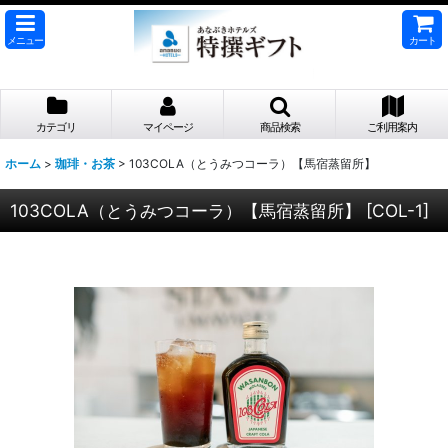
メニュー
カート
カテゴリ
マイページ
商品検索
ご利用案内
ホーム
>
珈琲・お茶
>
103COLA（とうみつコーラ）【馬宿蒸留所】
103COLA（とうみつコーラ）【馬宿蒸留所】
[
COL-1
]