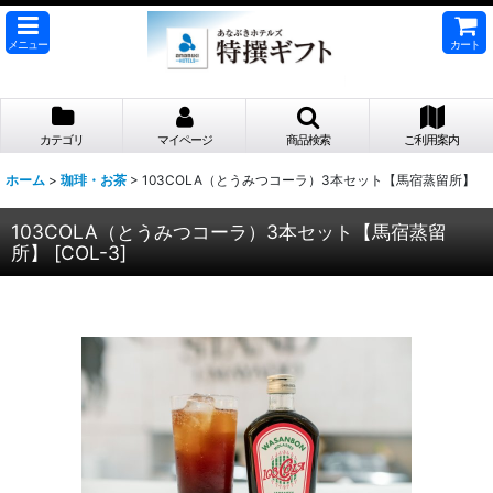
メニュー
カート
カテゴリ
マイページ
商品検索
ご利用案内
ホーム
>
珈琲・お茶
>
103COLA（とうみつコーラ）3本セット【馬宿蒸留所】
103COLA（とうみつコーラ）3本セット【馬宿蒸留
所】
[
COL-3
]