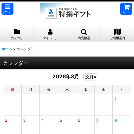
メニュー
カート
カテゴリ
マイページ
商品検索
ご利用案内
ホーム
>
カレンダー
カレンダー
2026年8月
次月»
日
月
火
水
木
金
土
1
2
3
4
5
6
7
8