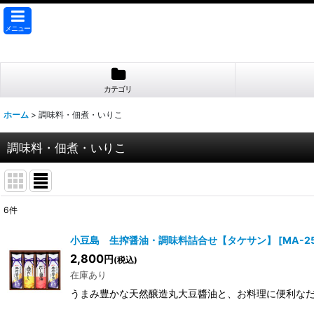
メニュー
カテゴリ
ホーム
>
調味料・佃煮・いりこ
調味料・佃煮・いりこ
6
件
表示数
:
小豆島 生搾醤油・調味料詰合せ【タケサン】
[
MA-2
2,800
円
(税込)
並び順
:
在庫あり
うまみ豊かな天然醸造丸大豆醬油と、お料理に便利な