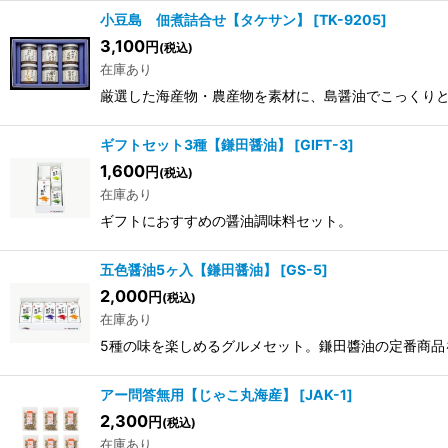
小豆島 佃煮詰合せ【タケサン】
[
TK-9205
]
3,100
円
(税込)
在庫あり
厳選した海産物・農産物を素材に、島醤油でこっくり
ギフトセット3種【鎌田醤油】
[
GIFT-3
]
1,600
円
(税込)
在庫あり
ギフトにおすすめの醤油調味料セット。
五色醤油5ヶ入【鎌田醤油】
[
GS-5
]
2,000
円
(税込)
在庫あり
5種の味を楽しめるグルメセット。鎌田醬油の定番商品
アー問答無用【じゃこ丸海産】
[
JAK-1
]
2,300
円
(税込)
在庫あり