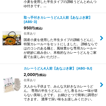
小麦を使用した半生タイプの讃岐うどんとめんつ
ゆ付きです。…
取っ手付きカレーうどん2人前【あなぶき家】
[
ABS-3
]
950
円
(税込)
在庫あり
国産小麦を使用した半生タイプの讃岐うどんに、
特製カレールーをセットにしました。 讃岐ならで
はのコシのある麺と、風味豊かな専用カレールー
が絶妙に絡み合い、本格的なカレーうどんをご家
庭でお楽しみいただけ…
カレーうどん4人前【あなぶき家】
[
ABG-9J
]
2,000
円
(税込)
在庫あり
大人から子供まで、みんな大好きなカレーうど
ん。 専用の半生うどんに、だし香るカレー味が堪
らない美味しさです。 お鍋ひとつで簡単に調理が
できます。 濃厚で深い味をお楽しみください。