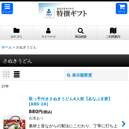
メニュー
カート
カテゴリ
マイページ
商品検索
ご利用案内
ホーム
>
さぬきうどん
さぬきうどん
表示順変更
閉じる
27
件
サブカテゴリ
:
取っ手付きさぬきうどん4人前【あなぶき家】
[
ABS-2A
]
表示数
:
880
円
(税込)
在庫あり
並び順
:
素材と昔ながらの製法にこだわり、丁寧に打ち上