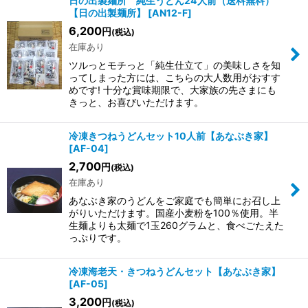
日の出製麺所 純生うどん24人前（送料無料）
【日の出製麺所】
[
AN12-F
]
6,200
円
(税込)
在庫あり
ツルっとモチっと「純生仕立て」の美味しさを知
ってしまった方には、こちらの大人数用がおすす
めです! 十分な賞味期限で、大家族の先さまにも
きっと、お喜びいただけます。
冷凍きつねうどんセット10人前【あなぶき家】
[
AF-04
]
2,700
円
(税込)
在庫あり
あなぶき家のうどんをご家庭でも簡単にお召し上
がりいただけます。国産小麦粉を100％使用。半
生麺よりも太麺で1玉260グラムと、食べごたえた
っぷりです。
冷凍海老天・きつねうどんセット【あなぶき家】
[
AF-05
]
3,200
円
(税込)