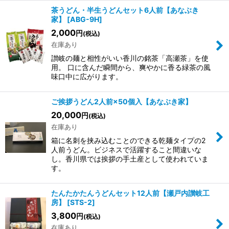
茶うどん・半生うどんセット6人前【あなぶき
家】
[
ABG-9H
]
2,000
円
(税込)
在庫あり
讃岐の麺と相性がいい香川の銘茶「高瀬茶」を使
用。 口に含んだ瞬間から、爽やかに香る緑茶の風
味口中に広がります。
ご挨拶うどん2人前×50個入【あなぶき家】
20,000
円
(税込)
在庫あり
箱に名刺を挟み込むことのできる乾麺タイプの2
人前うどん。ビジネスで活躍すること間違いな
し。香川県では挨拶の手土産として使われていま
す。
たんたかたんうどんセット12人前【瀬戸内讃岐工
房】
[
STS-2
]
3,800
円
(税込)
在庫あり