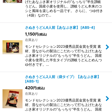
げたあなぶき家オリジナルの”もっちり”半生讃岐
うどん。国産小麦を使用し、讃岐うどん本来のコ
絞り込む
シと風味を楽しめる一品です。 さらに、つゆ付き
（4袋）なので…
さぬきうどん6人前【あなぶき家】
[
ABS-4
]
1,150
円
(税込)
在庫あり
モンドセレクション2023優秀品質金賞を受賞 素
材、昔ながらの製法にこだわって打ち上げたあな
ぶき家オリジナルの”もっちり”半生うどん。 国産
小麦を使用した半生タイプの讃岐うどんとめんつ
ゆ付きです。…
さぬきうどん2人前（袋タイプ）【あなぶき家】
[
ABS-1
]
420
円
(税込)
在庫あり
モンドセレクション2023優秀品質金賞を受賞 素
材、昔ながらの製法にこだわって打ち上げたあな
ぶき家オリジナルの”もっちり”半生うどん。 国産