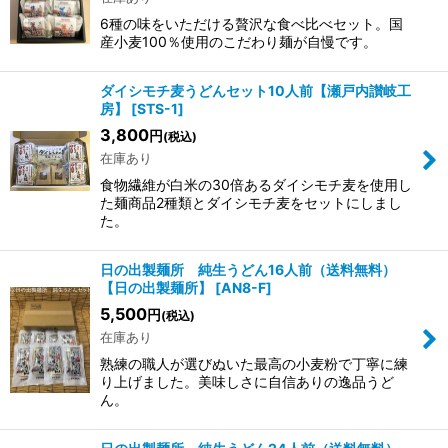
6種の味をいただける贅沢な食べ比べセット。国
産小麦100％使用のこだわり麺が自慢です。
ダイシモチ麦うどんセット10人前【瀬戸内讃岐工
房】
[
STS-1
]
3,800
円
(税込)
在庫あり
食物繊維が白米の30倍あるダイシモチ麦を使用し
た麺商品2種類とダイシモチ麦をセットにしまし
た。
日の出製麺所 純生うどん16人前（送料無料）
【日の出製麺所】
[
AN8-F
]
5,500
円
(税込)
在庫あり
熟練の職人が選びぬいた最高の小麦粉で丁寧に練
り上げました。美味しさに自信ありの逸品うど
ん。