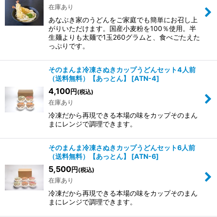
在庫あり
あなぶき家のうどんをご家庭でも簡単にお召し上
がりいただけます。国産小麦粉を100％使用。半
生麺よりも太麺で1玉260グラムと、食べごたえた
っぷりです。
そのまんま冷凍さぬきカップうどんセット4人前
（送料無料）【あっとん】
[
ATN-4
]
4,100
円
(税込)
在庫あり
冷凍だから再現できる本場の味をカップそのまん
まにレンジで調理できます。
そのまんま冷凍さぬきカップうどんセット6人前
（送料無料）【あっとん】
[
ATN-6
]
5,500
円
(税込)
在庫あり
冷凍だから再現できる本場の味をカップそのまん
まにレンジで調理できます。