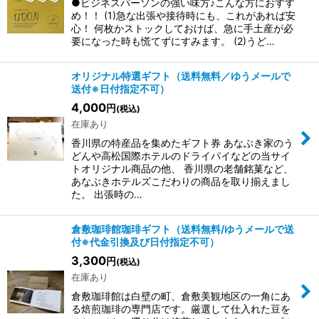
●ビジネスパーソンの強い味方♪こんな方におすす
め！！ (1)急な出張や接待時にも、これがあれば安
心！ 何枚かストックしておけば、急に手土産が必
要になった時も慌てずにすみます。 (2)うど…
オリジナル特選ギフト（送料無料／ゆうメールで
送付※日付指定不可）
4,000
円
(税込)
在庫あり
香川県の特産品を集めたギフト券 あなぶき家のう
どんや高松国際ホテルのドライパイなどの当サイ
トオリジナル商品の他、 香川県の老舗銘菓など、
あなぶきホテルズこだわりの商品を取り揃えまし
た。 出張時の…
倉敷珈琲館珈琲ギフト（送料無料/ゆうメールで送
付※代金引換及び日付指定不可）
3,300
円
(税込)
在庫あり
倉敷珈琲館は白壁の町、倉敷美観地区の一角にあ
る焙煎珈琲の専門店です。厳選して仕入れた豆を