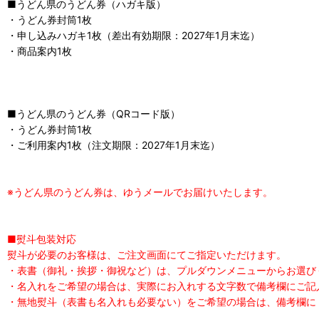
■うどん県のうどん券（ハガキ版）
・うどん券封筒1枚
・申し込みハガキ1枚（差出有効期限：2027年1月末迄）
・商品案内1枚
■うどん県のうどん券（QRコード版）
・うどん券封筒1枚
・ご利用案内1枚（注文期限：2027年1月末迄）
※うどん県のうどん券は、ゆうメールでお届けいたします。
■熨斗包装対応
熨斗が必要のお客様は、ご注文画面にてご指定いただけます。
・表書（御礼・挨拶・御祝など）は、プルダウンメニューからお選び
・名入れをご希望の場合は、実際にお入れする文字数で備考欄にご記
・無地熨斗（表書も名入れも必要ない）をご希望の場合は、備考欄に