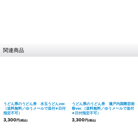
関連商品
うどん県のうどん券 水玉うどんver.
うどん県のうどん券 瀬戸内国際芸術
（送料無料／ゆうメールで送付※日付
祭ver.（送料無料／ゆうメールで送付
指定不可）
※日付指定不可）
3,300
3,300
円
円
(税込)
(税込)