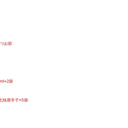
かつお節
l×2袋
・七味唐辛子×5袋