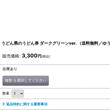
うどん県のうどん券 ダークグリーンver. （送料無料／
3,300
販売価格
:
円
(税込)
在庫あり
種類
を選択してください
数量
:
返品特約に関する重要事項