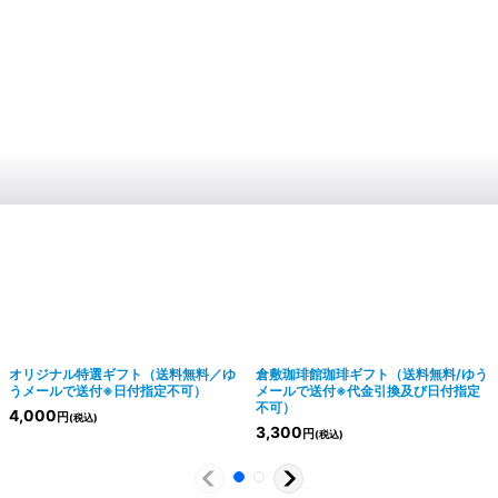
オリジナル特選ギフト（送料無料／ゆ
倉敷珈琲館珈琲ギフト（送料無料/ゆう
うメールで送付※日付指定不可）
メールで送付※代金引換及び日付指定
不可）
4,000
円
(税込)
3,300
円
(税込)