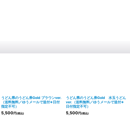
うどん県のうどん券Gold ブラウンver.
うどん県のうどん券Gold 水玉うどん
（送料無料／ゆうメールで送付※日付
ver.（送料無料／ゆうメールで送付※
指定不可）
日付指定不可）
5,500
5,500
円
円
(税込)
(税込)