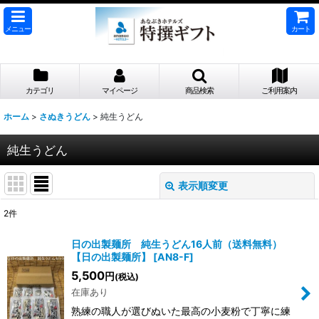
メニュー
カート
カテゴリ
マイページ
商品検索
ご利用案内
ホーム
>
さぬきうどん
>
純生うどん
純生うどん
表示順変更
閉じる
2
件
表示数
:
日の出製麺所 純生うどん16人前（送料無料）
【日の出製麺所】
[
AN8-F
]
並び順
:
5,500
円
(税込)
在庫あり
絞り込む
熟練の職人が選びぬいた最高の小麦粉で丁寧に練