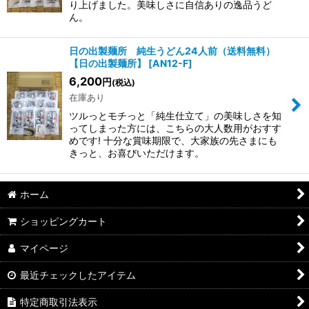
り上げました。美味しさに自信ありの逸品うど
ん。
日の出製麺所 純生うどん24人前（送料無料）
【日の出製麺所】
[
AN12-F
]
6,200
円
(税込)
在庫あり
ツルっとモチっと「純生仕立て」の美味しさを知
ってしまった方には、こちらの大人数用がおすす
めです! 十分な賞味期限で、大家族の先さまにも
きっと、お喜びいただけます。
ホーム
ショッピングカート
マイページ
最近チェックしたアイテム
特定商取引法表示