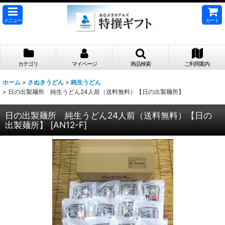
メニュー
カート
カテゴリ
マイページ
商品検索
ご利用案内
ホーム
>
さぬきうどん
>
純生うどん
>
日の出製麺所 純生うどん24人前（送料無料）【日の出製麺所】
日の出製麺所 純生うどん24人前（送料無料）【日の
出製麺所】
[
AN12-F
]