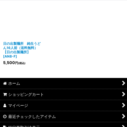
日の出製麺所 純生うど
ん16人前（送料無料）
【日の出製麺所】
[
AN8-F
]
5,500
円
(税込)
ホーム
ショッピングカート
マイページ
最近チェックしたアイテム