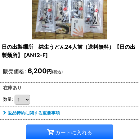
日の出製麺所 純生うどん24人前（送料無料）【日の出
製麺所】
[
AN12-F
]
6,200
販売価格
:
円
(税込)
在庫あり
数量
:
返品特約に関する重要事項
カートに入れる