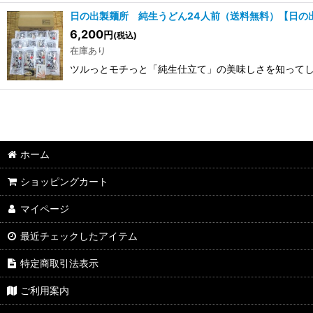
日の出製麺所 純生うどん24人前（送料無料）【日の
6,200
円
(税込)
在庫あり
ツルっとモチっと「純生仕立て」の美味しさを知ってし
ホーム
ショッピングカート
マイページ
最近チェックしたアイテム
特定商取引法表示
ご利用案内