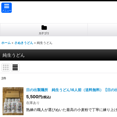
メニュー
カテゴリ
ホーム
>
さぬきうどん
>
純生うどん
純生うどん
2
件
表示数
:
日の出製麺所 純生うどん16人前（送料無料）【日の
5,500
円
(税込)
並び順
:
在庫あり
熟練の職人が選びぬいた最高の小麦粉で丁寧に練り上