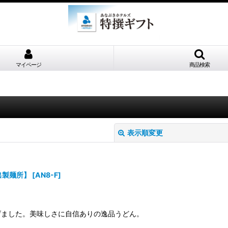
マイページ
商品検索
表示順変更
出製麺所】
[
AN8-F
]
げました。美味しさに自信ありの逸品うどん。
絞り込む