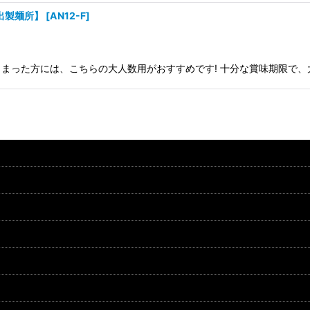
出製麺所】
[
AN12-F
]
まった方には、こちらの大人数用がおすすめです! 十分な賞味期限で