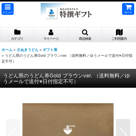
メニュー
カート
カテゴリ
マイページ
商品検索
ご利用案内
ホーム
>
さぬきうどん
>
ギフト券
>
うどん県のうどん券Gold ブラウンver. （送料無料／ゆうメールで送付※日付指
定不可）
うどん県のうどん券Gold ブラウンver. （送料無料／ゆ
うメールで送付※日付指定不可）