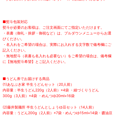
■熨斗包装対応
熨斗が必要のお客様は、ご注文画面にてご指定いただけます。
・表書（御礼・挨拶・御祝など）は、プルダウンメニューからお選
びください。
・名入れをご希望の場合は、実際にお入れする文字数で備考欄にご
記入ください。
・無地熨斗（表書も名入れも必要ない）をご希望の場合は、備考欄
に【無地熨斗希望】とご記入ください。
■うどん券でお届けする商品
(1)あなぶき家 半生うどんセット（20人前）
内容量：半生うどん220g（2人前）×4袋 ・細づくりうどん
300g（3人前）×4袋 ・めんつゆ20ml×16袋
(2)藤井製麺所 半生うどんとしょうゆ豆セット（14人前）
内容量：うどん200g（2人前）×7袋・めんつゆ15ml×14袋・醬油豆