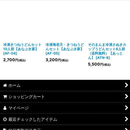
冷凍きつねうどんセット
冷凍海老天・きつねうど
そのまんま冷凍さぬきカ
10人前【あなぶき家】
んセット【あなぶき家】
ップうどんセット6人前
[
AF-04
]
[
AF-05
]
（送料無料）【あっと
ん】
[
ATN-6
]
2,700
3,200
円
円
(税込)
(税込)
5,500
円
(税込)
ホーム
ショッピングカート
マイページ
最近チェックしたアイテム