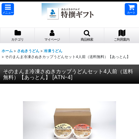
メニュー
カート
カテゴリ
マイページ
商品検索
ご利用案内
ホーム
>
さぬきうどん
>
冷凍うどん
>
そのまんま冷凍さぬきカップうどんセット4人前（送料無料）【あっとん】
そのまんま冷凍さぬきカップうどんセット4人前（送料
無料）【あっとん】
[
ATN-4
]