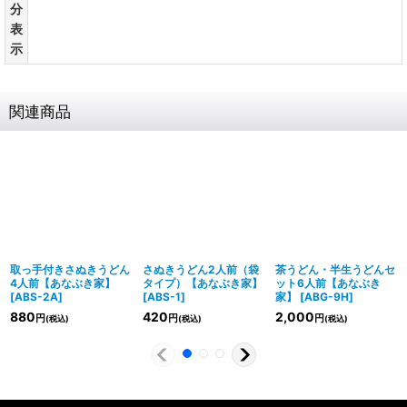
分
表
示
関連商品
取っ手付きさぬきうどん
さぬきうどん2人前（袋
茶うどん・半生うどんセ
4人前【あなぶき家】
タイプ）【あなぶき家】
ット6人前【あなぶき
[
ABS-2A
]
[
ABS-1
]
家】
[
ABG-9H
]
880
420
2,000
円
円
円
(税込)
(税込)
(税込)