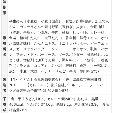
味
期
限
半生めん［小麦粉（小麦（国産）、食塩／pH調整剤、加工でん
ぷん］カレーうどんの素［野菜（玉ねぎ、人参）、食用油脂
（豚脂、牛脂）、小麦粉、牛肉、砂糖、しょうゆ、カレー粉、
原
食塩、植物性たん白、大豆たん白、香辛料、酵母エキス、かつ
材
お風味調味料、こんぶエキス、オニオンパウダー、ビーフエキ
料
ス、ガーリックパウダー、ソテー・ド・オニオン、乳糖、バナ
名
ナ、フォン・ド・ボーソース、ソースパウダー、脱脂粉乳、ぶ
どう糖／増粘剤（加工でん粉）、調味料（アミノ酸等）、着色
料（カラメル、ココア）、乳化剤、酸味料、香料、（一部に乳
成分・小麦・大豆・バナナ・りんご・牛肉・豚肉を含む）］
製
【半生うどん】石丸製麺株式会社／香川県高松市香南町岡
造
701 【カレールー】株式会社アール・シー・フードパッ
者
ク／愛媛県西予市宇和町卯之町2-575
栄
1食（半生うどん110g、カレーの素240g）あたり／熱量
養
466kcal、たんぱく質11.6g、脂質9.2g、炭水化物83.3g、食塩
成
相当量7.6g