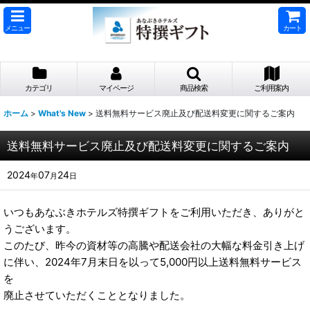
メニュー
カート
カテゴリ
マイページ
商品検索
ご利用案内
ホーム
>
What's New
>
送料無料サービス廃止及び配送料変更に関するご案内
送料無料サービス廃止及び配送料変更に関するご案内
2024
07
24
年
月
日
いつもあなぶきホテルズ特撰ギフトをご利用いただき、ありがと
うございます。
このたび、昨今の資材等の高騰や配送会社の大幅な料金引き上げ
に伴い、2024年7月末日を以って5,000円以上送料無料サービス
を
廃止させていただくこととなりました。