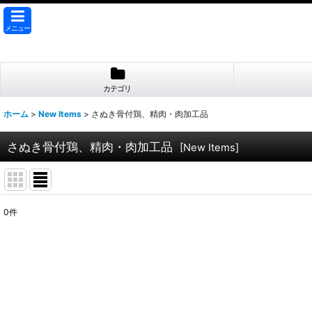
メニュー
カテゴリ
ホーム
>
New Items
>
さぬき骨付鶏、精肉・肉加工品
さぬき骨付鶏、精肉・肉加工品
[
New Items
]
0
件
表示数
:
並び順
: