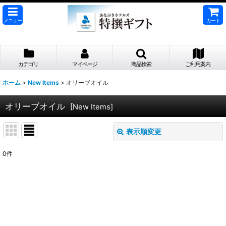
メニュー
カート
カテゴリ
マイページ
商品検索
ご利用案内
ホーム
>
New Items
>
オリーブオイル
オリーブオイル
[
New Items
]
表示順変更
閉じる
0
件
表示数
:
並び順
:
絞り込む