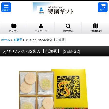
メニュー
カート
カテゴリ
マイページ
商品検索
ご利用案内
ホーム
>
お菓子
>
えびせんべい32袋入【志満秀】
えびせんべい32袋入【志満秀】
[
SEB-32
]