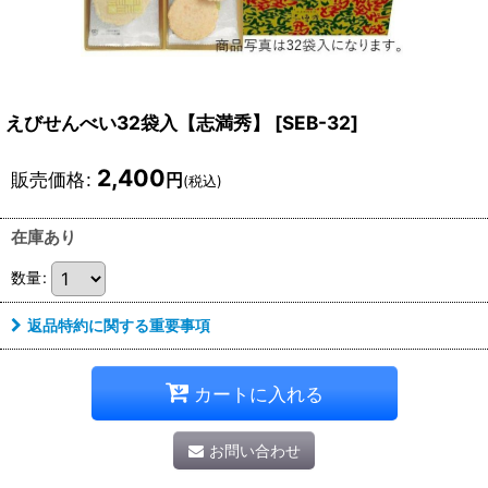
えびせんべい32袋入【志満秀】
[
SEB-32
]
2,400
販売価格
:
円
(税込)
在庫あり
数量
:
返品特約に関する重要事項
カートに入れる
お問い合わせ