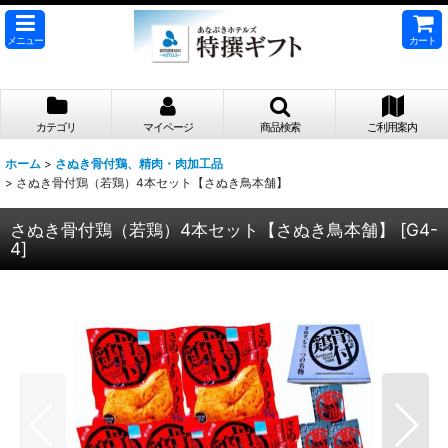
メニュー
カート
カテゴリ
マイページ
商品検索
ご利用案内
ホーム
>
さぬき骨付鶏、精肉・肉加工品
>
さぬき骨付鶏（若鶏）4本セット【さぬき鳥本舗】
さぬき骨付鶏（若鶏）4本セット【さぬき鳥本舗】
[
G4-
4
]