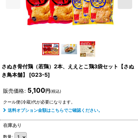
さぬき骨付鶏（若鶏）2本、ええとこ鶏3袋セット【さぬ
き鳥本舗】
[
G23-5
]
5,100
販売価格
:
円
(税込)
クール便(冷蔵)
代が必要になります。
送料オプション金額はこちらでご確認ください。
在庫あり
数量
: