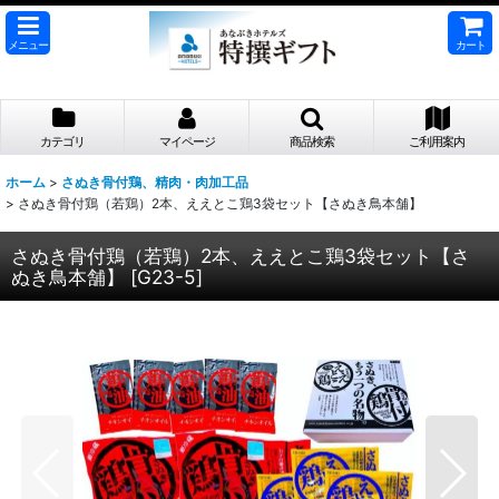
メニュー
カート
カテゴリ
マイページ
商品検索
ご利用案内
ホーム
>
さぬき骨付鶏、精肉・肉加工品
>
さぬき骨付鶏（若鶏）2本、ええとこ鶏3袋セット【さぬき鳥本舗】
さぬき骨付鶏（若鶏）2本、ええとこ鶏3袋セット【さ
ぬき鳥本舗】
[
G23-5
]