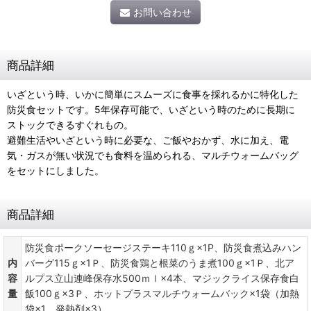
お問い合わせ
商品詳細
いざという時、いかに簡単にスムーズに食事を採れるかに特化した
防災食セットです。5年保存可能で、いざという時のために長期に
ストックできるすぐれもの。
避難生活やいざという時に必要な、ご飯やおかず、水に加え、電
気・ガスが無い状況でも食料を温められる、マルチウォームバッグ
をセットにしました。
商品詳細
防災食ポークソーセージステーキ110ｇ×1P、防災食煮込みハン
内
バーグ115ｇ×1Ｐ、防災食鶏と根菜のうま煮100ｇ×1Ｐ、北ア
容
ルプス立山連峰保存水500ｍｌ×4本、マジックライス保存食白
量
飯100ｇ×3Ｐ、ホットプラスマルチウォームバック×1袋（加熱
袋×1、発熱剤×3）