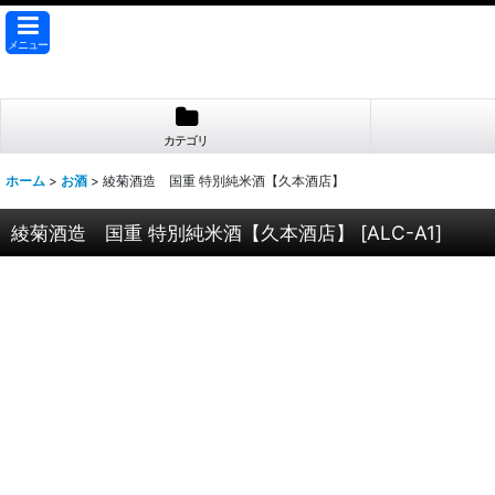
メニュー
カテゴリ
ホーム
>
お酒
>
綾菊酒造 国重 特別純米酒【久本酒店】
綾菊酒造 国重 特別純米酒【久本酒店】
[
ALC-A1
]