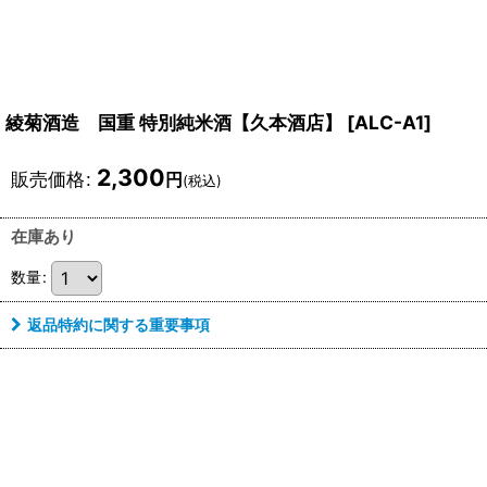
綾菊酒造 国重 特別純米酒【久本酒店】
[
ALC-A1
]
2,300
販売価格
:
円
(税込)
在庫あり
数量
:
返品特約に関する重要事項