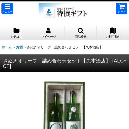
メニュー
カート
カテゴリ
マイページ
商品検索
ご利用案内
ホーム
>
お酒
>
さぬきオリーブ 詰め合わせセット【久本酒店】
さぬきオリーブ 詰め合わせセット【久本酒店】
[
ALC-
OT
]