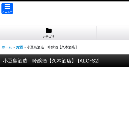
メニュー
カテゴリ
ホーム
>
お酒
>
小豆島酒造 吟醸酒【久本酒店】
小豆島酒造 吟醸酒【久本酒店】
[
ALC-S2
]