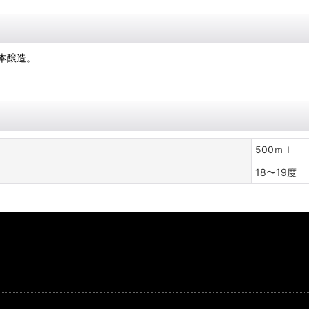
本醸造。
500ｍｌ
18〜19度