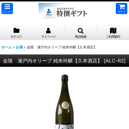
メニュー
カート
カテゴリ
マイページ
商品検索
ご利用案内
ホーム
>
お酒
>
金陵 瀬戸内オリーブ 純米吟醸【久本酒店】
金陵 瀬戸内オリーブ 純米吟醸【久本酒店】
[
ALC-R2
]