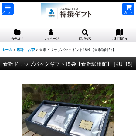
メニュー
カート
カテゴリ
マイページ
商品検索
ご利用案内
ホーム
>
珈琲・お茶
>
倉敷ドリップパックギフト18袋【倉敷珈琲館】
倉敷ドリップパックギフト18袋【倉敷珈琲館】
[
KU-18
]