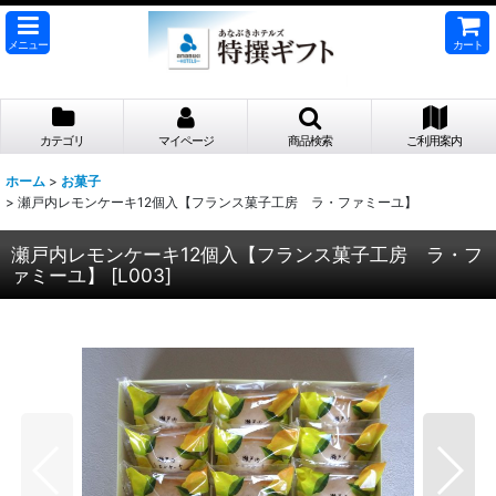
メニュー
カート
カテゴリ
マイページ
商品検索
ご利用案内
ホーム
>
お菓子
>
瀬戸内レモンケーキ12個入【フランス菓子工房 ラ・ファミーユ】
瀬戸内レモンケーキ12個入【フランス菓子工房 ラ・フ
ァミーユ】
[
L003
]