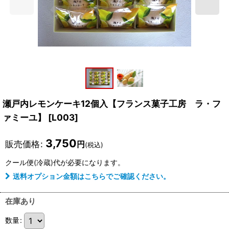
瀬戸内レモンケーキ12個入【フランス菓子工房 ラ・フ
ァミーユ】
[
L003
]
3,750
販売価格
:
円
(税込)
クール便(冷蔵)
代が必要になります。
送料オプション金額はこちらでご確認ください。
在庫あり
数量
: