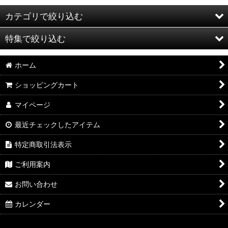
カテゴリで絞り込む
特集で絞り込む
期間限定商品
ホーム
さぬきうどん
4,000円〜5,999円
ショッピングカート
さぬき骨付鶏、精肉・肉加工品
マイページ
お菓子
最近チェックしたアイテム
珈琲・お茶
特定商取引法表示
オリーブオイル
ご利用案内
調味料・佃煮・いりこ
お問い合わせ
防災食
カレンダー
お酒