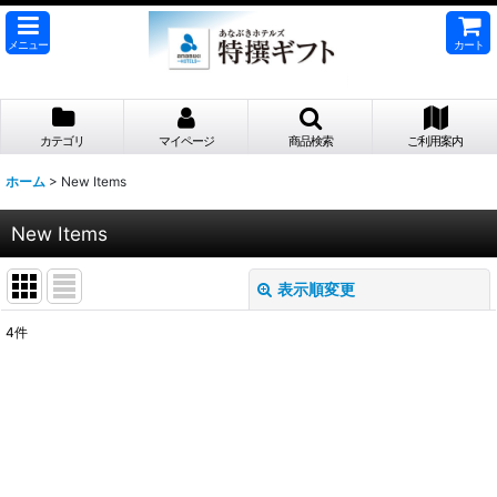
メニュー
カート
カテゴリ
マイページ
商品検索
ご利用案内
ホーム
>
New Items
New Items
表示順変更
閉じる
4
件
表示数
:
並び順
:
絞り込む