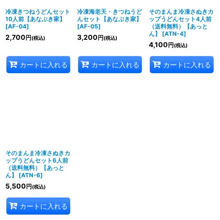
冷凍きつねうどんセット
冷凍海老天・きつねうど
そのまんま冷凍さぬきカ
10人前【あなぶき家】
んセット【あなぶき家】
ップうどんセット4人前
[
AF-04
]
[
AF-05
]
（送料無料）【あっと
ん】
[
ATN-4
]
2,700
3,200
円
円
(税込)
(税込)
4,100
円
(税込)
カートに入れる
カートに入れる
カートに入れる
そのまんま冷凍さぬきカ
ップうどんセット6人前
（送料無料）【あっと
ん】
[
ATN-6
]
5,500
円
(税込)
カートに入れる