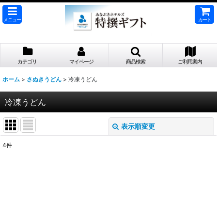
メニュー
カート
カテゴリ
マイページ
商品検索
ご利用案内
ホーム
>
さぬきうどん
>
冷凍うどん
冷凍うどん
表示順変更
閉じる
4
件
表示数
:
並び順
:
絞り込む