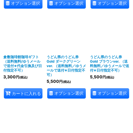
オプション選択
オプション選択
オプション選択
倉敷珈琲館珈琲ギフト
うどん県のうどん券
うどん県のうどん券
（送料無料/ゆうメール
Gold ダークグリーン
Gold ブラウンver. （送
で送付※代金引換及び日
ver. （送料無料／ゆうメ
料無料／ゆうメールで送
付指定不可）
ールで送付※日付指定不
付※日付指定不可）
可）
3,300
5,500
円
円
(税込)
(税込)
5,500
円
(税込)
オプション選択
オプション選択
カートに入れる