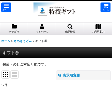
メニュー
カート
カテゴリ
マイページ
商品検索
ご利用案内
ホーム
>
さぬきうどん
>
ギフト券
ギフト券
包装・のしご対応可能です。
表示順変更
閉じる
12
件
表示数
:
並び順
: