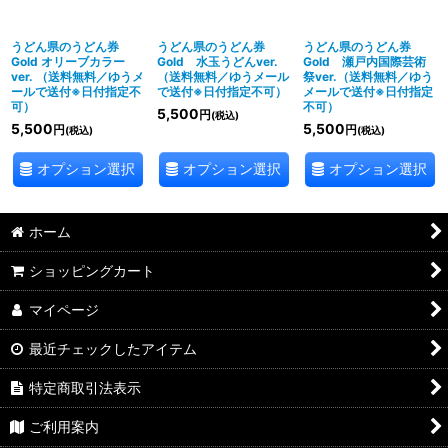
うどん県のうどん券
うどん県のうどん券
うどん県のうどん券
Gold オリーブカラー
Gold 水玉うどんver.
Gold 瀬戸内国際芸術
ver. （送料無料／ゆうメ
（送料無料／ゆうメール
祭ver.（送料無料／ゆう
ールで送付※日付指定不
で送付※日付指定不可）
メールで送付※日付指定
可）
不可）
5,500
円
(税込)
5,500
5,500
円
円
(税込)
(税込)
オプション選択
オプション選択
オプション選択
ホーム
ショッピングカート
マイページ
最近チェックしたアイテム
特定商取引法表示
ご利用案内