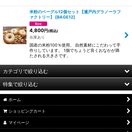
米粉のベーグル12個セット【瀬戸内グラノーラフ
ァクトリー】
[
BAGE12
]
4,800
円
(税込)
在庫あり
国産の米粉100％使用。 自然素材にこだわって手
作りしています。 1個でちょうど良くおなかが満
たされる大きさです。
カテゴリで絞り込む
特集で絞り込む
期間限定商品
ホーム
さぬきうどん
4,000円〜5,999円
ショッピングカート
さぬき骨付鶏、精肉・肉加工品
マイページ
お菓子