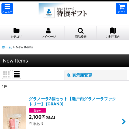
メニュー
カート
カテゴリ
マイページ
商品検索
ご利用案内
ホーム
>
New Items
New Items
表示順変更
閉じる
4
件
表示数
:
グラノーラ3個セット【瀬戸内グラノーラファク
トリー】
[
GRAN3
]
並び順
:
2,100
円
(税込)
絞り込む
在庫あり