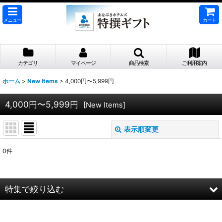
メニュー
カート
カテゴリ
マイページ
商品検索
ご利用案内
ホーム
>
New Items
>
4,000円〜5,999円
4,000円〜5,999円
[
New Items
]
表示順変更
閉じる
0
件
表示数
:
並び順
:
特集で絞り込む
絞り込む
4,000円〜5,999円