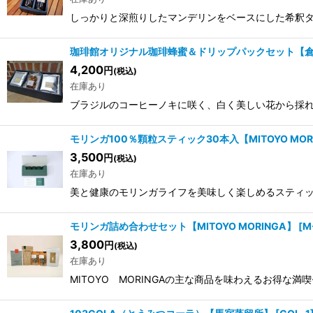
しっかりと深煎りしたマンデリンをベースにした希釈
珈琲館オリジナル珈琲蜂蜜＆ドリップパックセット【
4,200
円
(税込)
在庫あり
ブラジルのコーヒーノキに咲く、白く美しい花から採
モリンガ100％顆粒スティック30本入【MITOYO MOR
3,500
円
(税込)
在庫あり
美と健康のモリンガライフを美味しく楽しめるスティ
モリンガ詰め合わせセット【MITOYO MORINGA】
[
M
3,800
円
(税込)
在庫あり
MITOYO MORINGAの主な商品を味わえるお得な満