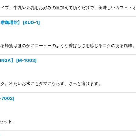
タイプ。牛乳や豆乳をお好みの量加えて頂くだけで、美味しいカフェ・
倉敷珈琲館】
[
KUO-1
]
れる蜂蜜はほのかにコーヒーのような香ばしさを感じるコクのある風味
INGA】
[
M-1003
]
ック。冷たいお水にもダマにならず、さっと溶けます。
-7002
]
喫セット。