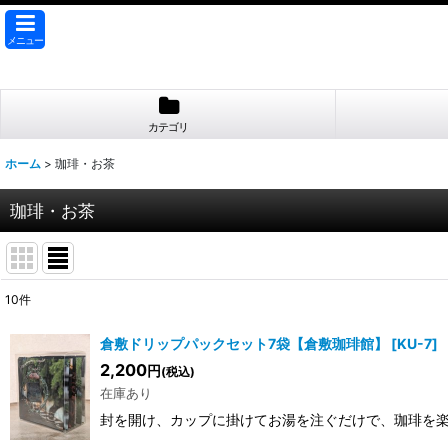
メニュー
カテゴリ
ホーム
>
珈琲・お茶
珈琲・お茶
10
件
表示数
:
倉敷ドリップパックセット7袋【倉敷珈琲館】
[
KU-7
]
2,200
円
(税込)
並び順
:
在庫あり
封を開け、カップに掛けてお湯を注ぐだけで、珈琲を楽